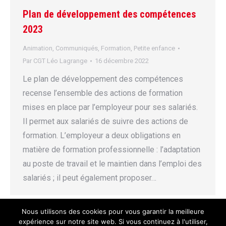
Plan de développement des compétences
2023
Animation
,
Communiqués
,
Formation
,
Petite enfance
Par
CGT Léo Lagrange
16 décembre 2022
Le plan de développement des compétences
recense l’ensemble des actions de formation
mises en place par l’employeur pour ses salariés.
Il permet aux salariés de suivre des actions de
formation. L’employeur a deux obligations en
matière de formation professionnelle : l’adaptation
au poste de travail et le maintien dans l’emploi des
salariés ; il peut également proposer…
Nous utilisons des cookies pour vous garantir la meilleure
expérience sur notre site web. Si vous continuez à l'utiliser,