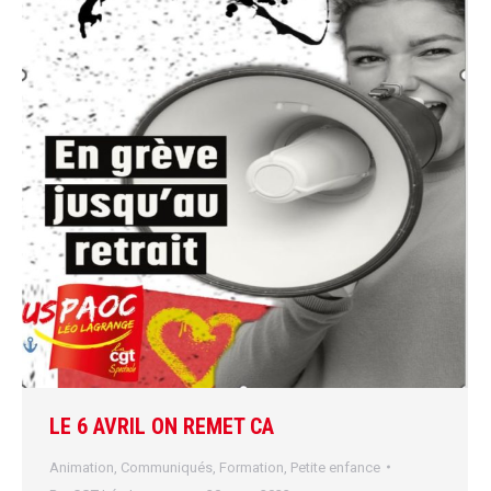
LE 6 AVRIL ON REMET CA
Animation
,
Communiqués
,
Formation
,
Petite enfance