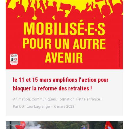
le 11 et 15 mars amplifions l’action pour
bloquer la reforme des retraites !
Animation
,
Communiqués
,
Formation
,
Petite enfance
Par
CGT Léo Lagrange
6 mars 2023