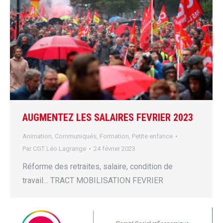
AUGMENTEZ LES SALAIRES FEVRIER 2023
Animation
,
Communiqués
,
Formation
,
Petite enfance
Par
CGT Léo Lagrange
24 février 2023
Réforme des retraites, salaire, condition de
travail… TRACT MOBILISATION FEVRIER