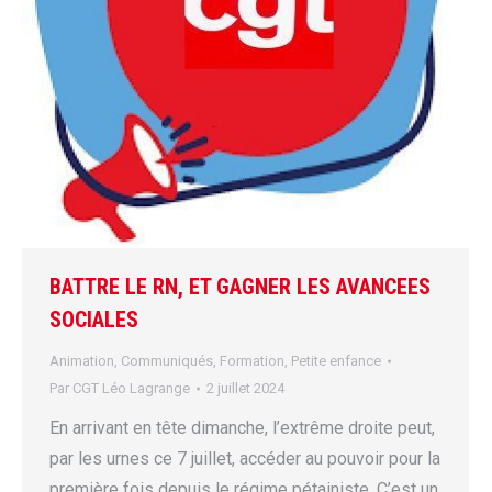
BATTRE LE RN, ET GAGNER LES AVANCEES
SOCIALES
Animation
,
Communiqués
,
Formation
,
Petite enfance
Par
CGT Léo Lagrange
2 juillet 2024
En arrivant en tête dimanche, l’extrême droite peut,
par les urnes ce 7 juillet, accéder au pouvoir pour la
première fois depuis le régime pétainiste. C’est un