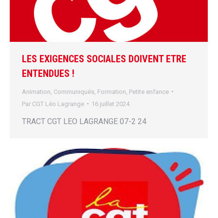
LES EXIGENCES SOCIALES DOIVENT ETRE
ENTENDUES !
Animation
,
Communiqués
,
Formation
,
Petite enfance
Par
CGT Léo Lagrange
16 juillet 2024
TRACT CGT LEO LAGRANGE 07-2 24