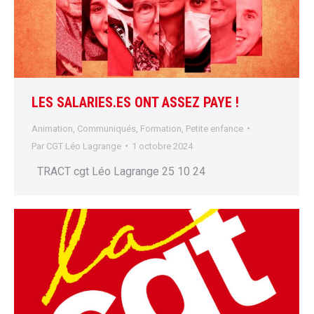
LES SALARIES.ES ONT ASSEZ PAYE !
Animation
,
Communiqués
,
Formation
,
Petite enfance
Par
CGT Léo Lagrange
1 octobre 2024
TRACT cgt Léo Lagrange 25 10 24