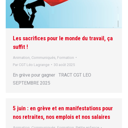
Les sacrifices pour le monde du travail, ça
suffit !
Animation
,
Communiqués
,
Formation
Par
CGT Léo Lagrange
30 août 2025
En grève pour gagner TRACT CGT LEO
SEPTEMBRE 2025
5 juin : en grève et en manifestations pour
nos retraites, nos emplois et nos salaires
Animation
,
Communiqués
,
Formation
,
Petite enfance