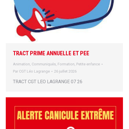
TRACT PRIME ANNUELLE ET PEE
Animation
,
Communiqués
,
Formation
,
Petite enfance
Par
CGT Léo Lagrange
26 juillet 2026
TRACT CGT LEO LAGRANGE 07 26