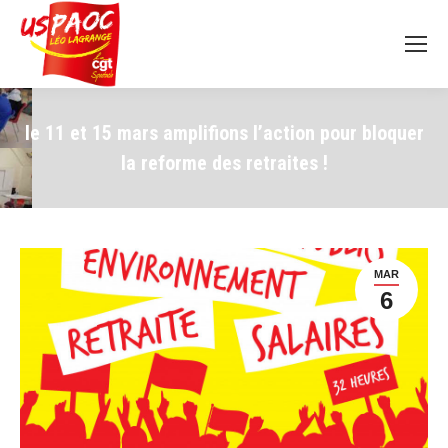
le 11 et 15 mars amplifions l’action pour bloquer
la reforme des retraites !
MAR
6