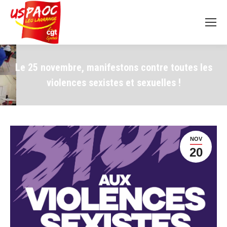
Le 25 novembre, manifestons contre toutes les
violences sexistes et sexuelles !
NOV
20